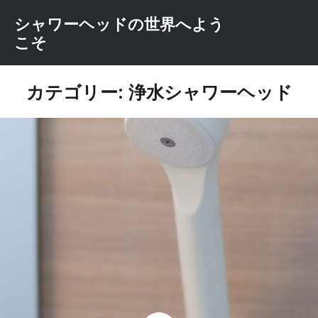
コ
シャワーヘッドの世界へよう
ン
こそ
テ
ン
ツ
カテゴリー: 浄水シャワーヘッド
へ
ス
キ
ッ
プ